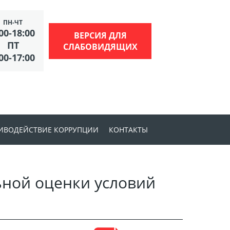
я схема:
A
A
A
A
ПН-ЧТ
00-18:00
ВЕРСИЯ ДЛЯ
ПТ
СЛАБОВИДЯЩИХ
00-17:00
ИВОДЕЙСТВИЕ КОРРУПЦИИ
КОНТАКТЫ
мативные правовые и иные акты в сфере
ьной оценки условий
тиводействия коррупции
ботки
икоррупционная экспертиза