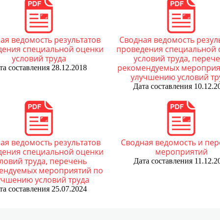
сударственной услуги
Согласие на обработку перс
Мет
пользователей
о-правовые акты
Завершенные проекты
ициальное мини-приложение «Госуслуги» в
Фор
цсети ВКонтакте
Согласие на обработку перс
про
 по фотовидеофиксации
ая ведомость результатов
Сводная ведомость резул
использованием метрически
дения специальной оценки
проведения специальной 
Обр
условий труда
условий труда, переч
втоматических пунктов
Политика использования coo
кор
рекомендуемых мероприя
та составления 28.12.2018
троля
улучшению условий тр
Дата составления 10.12.2
ая ведомость результатов
Сводная ведомость и пе
дения специальной оценки
мероприятий
ловий труда, перечень
Дата составления 11.12.2
ендуемых мероприятий по
учшению условий труда
та составления 25.07.2024