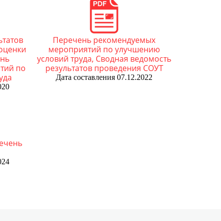
ональных данных
одические материалы
мы документов, связанных с
ональных данных с
тиводействием коррупции, для заполнения
ьтатов
Перечень рекомендуемых
х программ
оценки
мероприятий по улучшению
атная связь для сообщений о фактах
ень
условий труда, Сводная ведомость
kies
рупции
тий по
результатов проведения СОУТ
уда
Дата составления 07.12.2022
020
речень
024