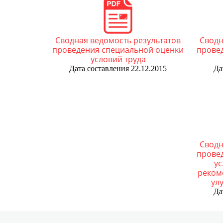
го
Общественный совет
Основные нормативн
Оф
со
Учетная политика
Реализация проектов
Сводная ведомость результатов
Сводн
проведения специальной оценки
прове
условий труда
Вакансии
Места размещения а
Дата составления 22.12.2015
Да
весогабаритного кон
Отчеты
Сводн
прове
ус
реком
ул
Да