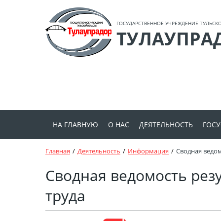
Версия для слабовидящих:
Вкл
ГОСУДАРСТВЕННОЕ УЧРЕЖДЕНИЕ ТУЛЬСК
ТУЛАУПРА
НА ГЛАВНУЮ
О НАС
ДЕЯТЕЛЬНОСТЬ
ГОСУ
Главная
Деятельность
Информация
Сводная ведом
История становления
Планы на текущий го
Вы
Сводная ведомость рез
Структура
Перечень автомобил
Ин
труда
Устав
Формы и бланки
Оп