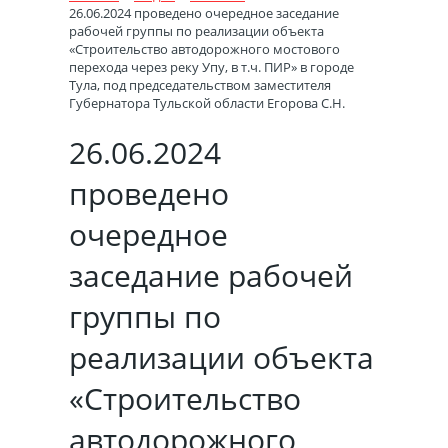
26.06.2024 проведено очередное заседание
рабочей группы по реализации объекта
О НАС
«Строительство автодорожного мостового
История
перехода через реку Упу, в т.ч. ПИР» в городе
становления
ДЕЯТЕЛЬНОСТЬ
Тула, под председательством заместителя
Планы
Губернатора Тульской области Егорова С.Н.
на
Структура
ГОСУСЛУГИ
текущий
26.06.2024
Выдача
год
разрешений
МЕДИА
Устав
на
проведено
История
строительство
Перечень
ПАРТНЕРЫ
Общественный
очередное
автомобильных
События
совет
дорог
Информационное
ОБРАЩЕНИЯ ГРАЖДАН
заседание рабочей
обеспечение
Электронная
Региональный
Учетная
Формы
приемная
ПРОТИВОДЕЙСТВИЕ КОРРУПЦИИ
проект
группы по
политика
и
Опрос
Нормативные
"ЗОЖ"
бланки
удовлетворенности
правовые
Политика
реализации объекта
КОНТАКТЫ
предоставлением
Вакансии
и
в
Завершенные
государственной
иные
Основные
отношении
«Строительство
проекты
услуги
акты
нормативно-
обработки
в
правовые
персональных
автодорожного
сфере
акты
данных
Официальное