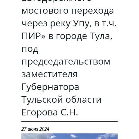
противодействия
мини-
мостового перехода
коррупции
приложение
Реализация
Согласие
«Госуслуги»
проектов
на
через реку Упу, в т.ч.
в
Антикоррупционная
по
обработку
соцсети
экспертиза
фотовидеофиксации
персональных
ПИР» в городе Тула,
ВКонтакте
данных
пользователей
Методические
Места
под
материалы
размещения
автоматических
Согласие
председательством
пунктов
на
Формы
весогабаритного
обработку
заместителя
документов,
контроля
персональных
связанных
данных
с
Губернатора
с
противодействием
Отчеты
использованием
коррупции,
Тульской области
метрических
для
программ
заполнения
Егорова С.Н.
Политика
Обратная
использования
связь
27 июня 2024
cookies
для
сообщений