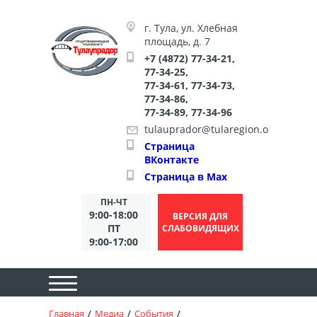
Версия для слабовидящих:
Изображения:
Размер
Вкл
Выкл
A
A
A
A
A
A
A
шрифта:
Цветовая схема:
г. Тула, ул. Хлебная
площадь, д. 7
+7 (4872) 77-34-21,
77-34-25,
77-34-61, 77-34-73,
77-34-86,
77-34-89, 77-34-96
tulauprador@tularegion.org
Страница
ВКонтакте
Страница в Max
ПН-ЧТ
9:00-18:00
ВЕРСИЯ ДЛЯ
ПТ
СЛАБОВИДЯЩИХ
9:00-17:00
Главная
НА ГЛАВНУЮ
Медиа
События