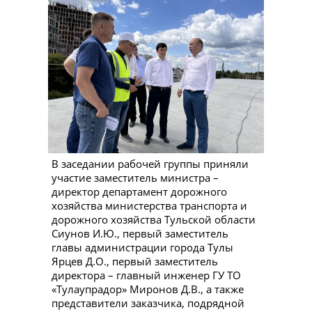
о
фактах
коррупции
В заседании рабочей группы приняли
участие заместитель министра –
директор департамент дорожного
хозяйства министерства транспорта и
дорожного хозяйства Тульской области
Сиунов И.Ю., первый заместитель
главы администрации города Тулы
Ярцев Д.О., первый заместитель
директора – главный инженер ГУ ТО
«Тулаупрадор» Миронов Д.В., а также
представители заказчика, подрядной