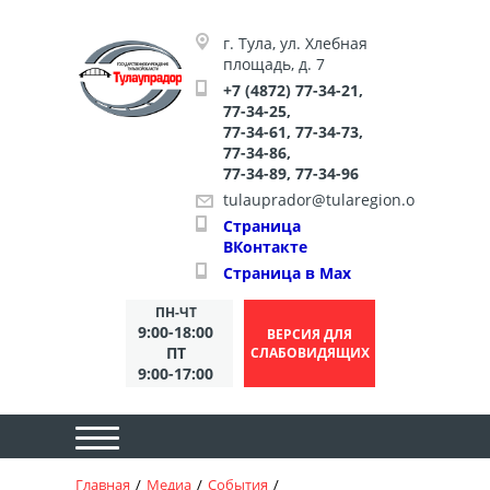
Версия для слабовидящих:
Изображения:
Размер
Вкл
Выкл
A
A
A
A
A
A
A
шрифта:
Цветовая схема:
г. Тула, ул. Хлебная
площадь, д. 7
+7 (4872) 77-34-21,
77-34-25,
77-34-61, 77-34-73,
77-34-86,
77-34-89, 77-34-96
tulauprador@tularegion.org
Страница
ВКонтакте
Страница в Max
ПН-ЧТ
9:00-18:00
ВЕРСИЯ ДЛЯ
ПТ
СЛАБОВИДЯЩИХ
9:00-17:00
Главная
НА ГЛАВНУЮ
Медиа
События