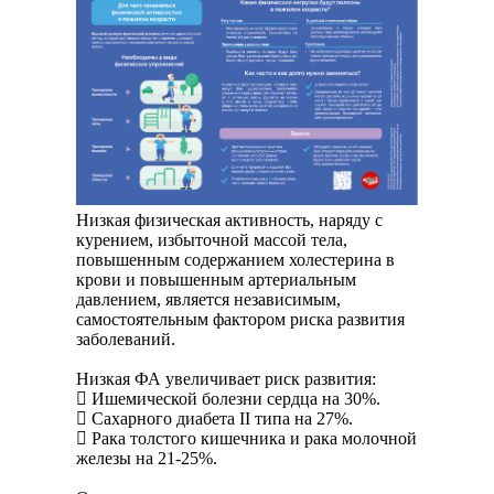
противодействия
мини-
коррупции
приложение
Реализация
Согласие
«Госуслуги»
проектов
на
в
Антикоррупционная
по
обработку
соцсети
экспертиза
фотовидеофиксации
персональных
ВКонтакте
данных
пользователей
Методические
Места
материалы
размещения
автоматических
Согласие
пунктов
Низкая физическая активность, наряду с
на
Формы
курением, избыточной массой тела,
весогабаритного
обработку
документов,
повышенным содержанием холестерина в
контроля
персональных
связанных
крови и повышенным артериальным
данных
с
давлением, является независимым,
с
противодействием
Отчеты
самостоятельным фактором риска развития
использованием
коррупции,
заболеваний.
метрических
для
программ
заполнения
Низкая ФА увеличивает риск развития:
 Ишемической болезни сердца на 30%.
 Сахарного диабета II типа на 27%.
Политика
Обратная
 Рака толстого кишечника и рака молочной
использования
связь
железы на 21-25%.
cookies
для
сообщений